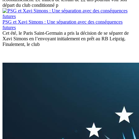
départ du club conditionné p
PSG et Xavi Simons : Une séparation avec des conséquences
futures
Cet été, le Paris Saint-Germain a pris la décision de se séparer de
Xavi Simons en l’envoyant initialement en prêt au RB Leipzig.
Finalement, le club