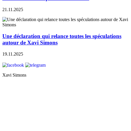
21.11.2025
Une déclaration qui relance toutes les spéculations
autour de Xavi Simons
19.11.2025
Xavi Simons